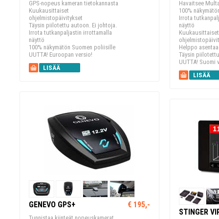
GPS-nopeus kameran tietokannasta
Havaitsee Mult
Kuukausittaiset
100% näkymätön
ohjelmistopäivitykset
Irrota tutkanpal
Täysin piilotettu autoon. Ei johtoja.
näyttö
Irrota tutkanpaljastin irrottamalla
Kuukausittaiset
näyttö
ohjelmistopäivi
100% näkymätön Suomen poliisille
Helppo asentaa
UUTTA! Euroopan versio!
Täysin piilotett
UUTTA! Suomi v
LISÄÄ
LISÄÄ
KORIIN
KORIIN
GENEVO GPS+
€ 195,-
STINGER VI
Tunnistaa kiinteät nopeuskamerat