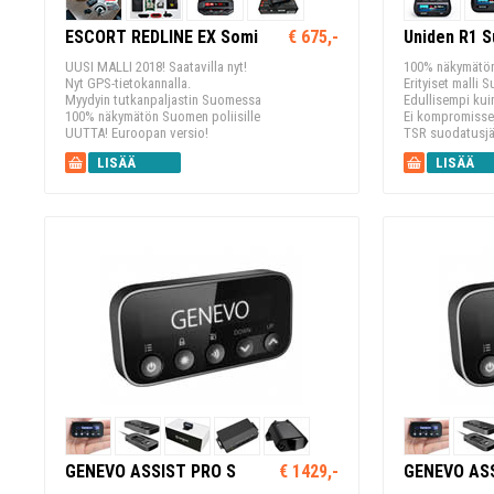
ESCORT REDLINE EX Somi
€ 675,-
Uniden R1 
UUSI MALLI 2018! Saatavilla nyt!
100% näkymätön 
Nyt GPS-tietokannalla.
Erityiset malli
Myydyin tutkanpaljastin Suomessa
Edullisempi kui
100% näkymätön Suomen poliisille
Ei kompromisse
UUTTA! Euroopan versio!
TSR suodatusjä
LISÄÄ
LISÄÄ
KORIIN
KORIIN
GENEVO ASSIST PRO S
€ 1429,-
GENEVO AS