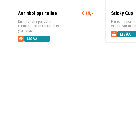
Aurinkolippa teline
€ 19,-
Sticky Cup
Kiinnitä tällä paljastin
Paras ilmaisin hal
aurinkolippaan tai tuulilasin
vakaa. Varsinkin
yläreunaan
LISÄÄ
LISÄÄ
KORIIN
KORIIN