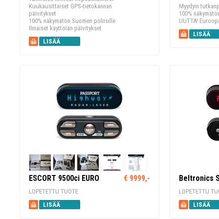
Kuukausittaiset GPS-tietokannan
Myydyin tutkan
päivitykset
100% näkymätön
100% näkymätön Suomen poliisille
UUTTA! Euroopa
Ilmaiset käyttöiän päivitykset
LISÄÄ
LISÄÄ
KORIIN
KORIIN
ESCORT 9500ci EURO
€ 9999,-
Beltronics 
LOPETETTU TUOTE
LOPETETTU TU
LISÄÄ
LISÄÄ
KORIIN
KORIIN