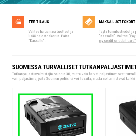
TEE TILAUS
MAKSA LUOTTOKORT
Valitse haluamasi tuotteet ja
Täytä toimitustiedot ja 
lisää ne ostoskoriin. Paina
”Kassalle”. Valitse
“Pay
"Kassalle".
my credit or debit card”
SUOMESSA TURVALLISET TUTKANPALJASTIMET
Tutkanpaljastinvalmistajia on noin 30, mutta vain harvat paljastimet ovat turv
vain paljastimia, joita Suomen poliisi ei voi havaita, mutta ne tunnistavat kaikki