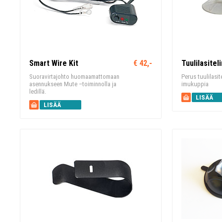
Smart Wire Kit
€ 42,-
Tuulilasitel
Suoravirtajohto huomaamattomaan
Perus tuulilasit
asennukseen Mute –toiminnolla ja
imukuppia
ledillä.
LISÄÄ
LISÄÄ
KORIIN
KORIIN