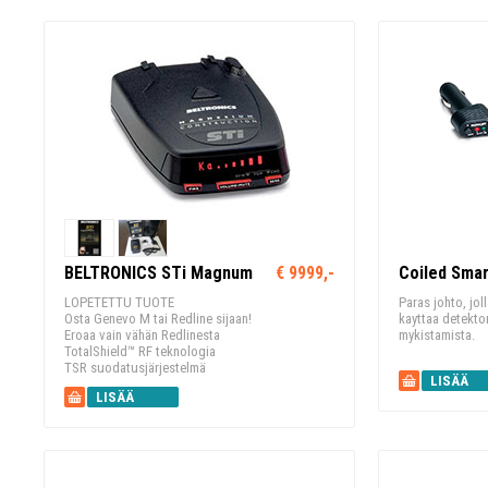
BELTRONICS STi Magnum
€ 9999,-
Coiled Smar
LOPETETTU TUOTE
Paras johto, jol
Osta Genevo M tai Redline sijaan!
kayttaa detektor
Eroaa vain vähän Redlinesta
mykistamista.
TotalShield™ RF teknologia
TSR suodatusjärjestelmä
LISÄÄ
LISÄÄ
KORIIN
KORIIN