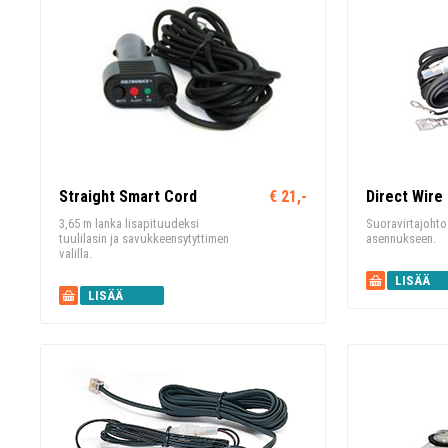
Straight Smart Cord
€ 21,-
Direct Wire 
3,65 m lanka lisapituudeksi
Suoravirtajoh
tuulilasin ja savukkeensytyttimen
asennukseen.
valilla.
LISÄÄ
LISÄÄ
KORIIN
KORIIN