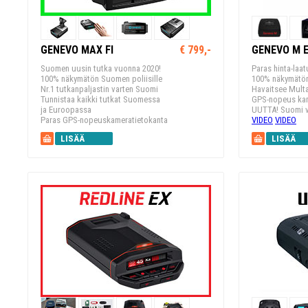
GENEVO MAX FI
€ 799,-
GENEVO M E
Suomen uusin tutka vuonna 2020!
Paras hinta-laa
100% näkymätön Suomen poliisille
100% näkymätön
Nr.1 tutkanpaljastin varten Suomi
Havaitsee Mult
Tunnistaa kaikki tutkat Suomessa
GPS-nopeus kam
ja Euroopassa
UUTTA! Suomi v
Paras GPS-nopeuskameratietokanta
VIDEO
VIDEO
LISÄÄ
LISÄÄ
KORIIN
KORIIN